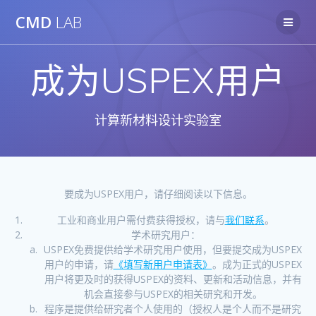
Skip
CMD
LAB
to
content
成为USPEX用户
计算新材料设计实验室
要成为USPEX用户，请仔细阅读以下信息。
工业和商业用户需付费获得授权，请与
我们联系
。
学术研究用户：
USPEX免费提供给学术研究用户使用，但要提交成为USPEX
用户的申请，请
《填写新用户申请表》
。成为正式的USPEX
用户将更及时的获得USPEX的资料、更新和活动信息，并有
机会直接参与USPEX的相关研究和开发。
程序是提供给研究者个人使用的（授权人是个人而不是研究